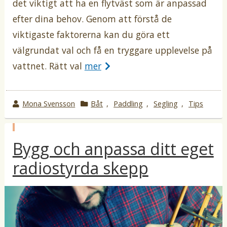
det viktigt att ha en flytväst som är anpassad
efter dina behov. Genom att förstå de
viktigaste faktorerna kan du göra ett
välgrundat val och få en tryggare upplevelse på
vattnet. Rätt val
mer
w
Mona Svensson
k
Båt
,
Paddling
,
Segling
,
Tips
r
a
o
t
p
t
e
Bygg och anpassa ditt eget
u
b
e
g
l
radiostyrda skepp
b
o
i
c
y
r
e
i
r
a
i
t
i