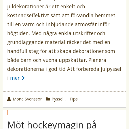
i
juldekorationer är ett enkelt och
kostnadseffektivt sätt att förvandla hemmet
till en varm och inbjudande atmosfär inför
högtiden. Med några enkla utskrifter och
grundläggande material räcker det med en
handfull steg för att skapa dekorationer som
både barn och vuxna uppskattar. Planera
dekorationerna i god tid Att förbereda julpyssel
i
mer
w
Mona Svensson
k
Pyssel
,
Tips
r
a
o
t
p
t
e
Möt hockeymagin på
u
b
e
g