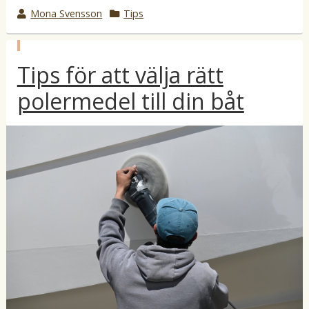
w
Mona Svensson
k
Tips
r
a
o
t
p
t
e
Tips för att välja rätt
u
b
e
g
l
polermedel till din båt
b
o
i
c
y
r
e
i
r
a
i
t
i