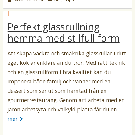
r
a
o
t
p
t
e
Perfekt glassrullning
u
b
e
g
l
hemma med stilfull form
b
o
i
c
y
r
e
i
Att skapa vackra och smakrika glassrullar i ditt
r
a
i
eget kök är enklare än du tror. Med rätt teknik
t
i
och en glassrullform i bra kvalitet kan du
imponera både familj och vänner med en
dessert som ser ut som hämtad från en
gourmetrestaurang. Genom att arbeta med en
jämn arbetsyta och välkyld platta får du en
mer