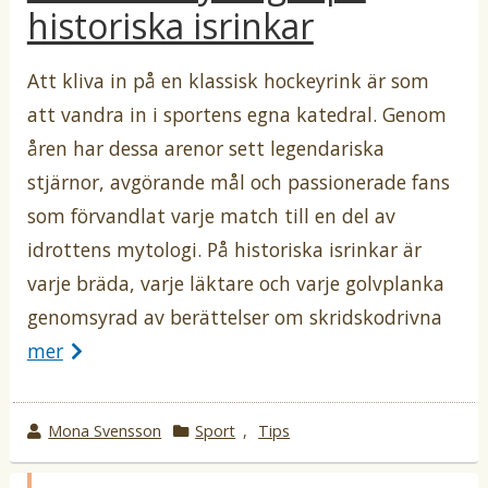
l
historiska isrinkar
b
o
i
c
y
r
e
i
Att kliva in på en klassisk hockeyrink är som
r
a
i
att vandra in i sportens egna katedral. Genom
t
i
åren har dessa arenor sett legendariska
stjärnor, avgörande mål och passionerade fans
som förvandlat varje match till en del av
idrottens mytologi. På historiska isrinkar är
varje bräda, varje läktare och varje golvplanka
genomsyrad av berättelser om skridskodrivna
mer
w
Mona Svensson
k
Sport
,
Tips
r
a
o
t