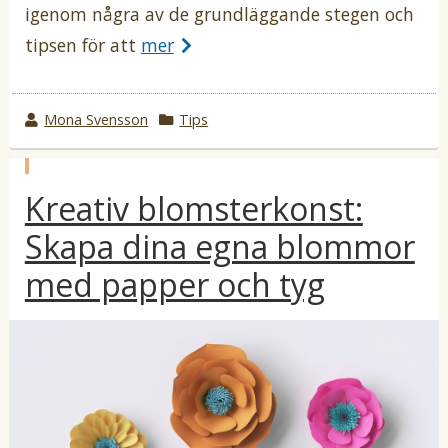
igenom några av de grundläggande stegen och
tipsen för att
mer
w
Mona Svensson
k
Tips
r
a
o
t
p
t
e
Kreativ blomsterkonst:
u
b
e
g
l
Skapa dina egna blommor
b
o
i
c
y
r
med papper och tyg
e
i
r
a
i
t
i