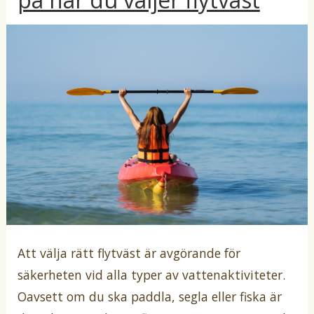
i
c
y
r
e
i
r
a
i
t
i
Att välja rätt flytväst är avgörande för
säkerheten vid alla typer av vattenaktiviteter.
Oavsett om du ska paddla, segla eller fiska är