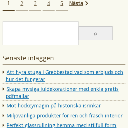
1
2
3
4
5
Nästa
Inläggsnavigering
t
e
e
g
b
o
y
r
i
i
Senaste inläggen
Att hyra stuga i Grebbestad vad som erbjuds och
hur det fungerar
Skapa mysiga juldekorationer med enkla gratis
pdfmallar
Möt hockeymagin på historiska isrinkar
Miljövänliga produkter för ren och fräsch interiör
Perfekt glassrullning hemma med stilfull form