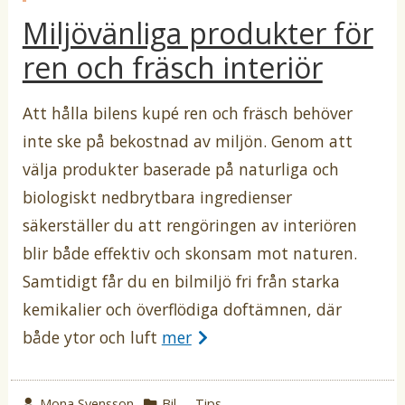
p
t
e
Miljövänliga produkter för
u
b
e
g
l
ren och fräsch interiör
b
o
i
c
y
r
e
Att hålla bilens kupé ren och fräsch behöver
i
r
a
i
inte ske på bekostnad av miljön. Genom att
t
i
välja produkter baserade på naturliga och
biologiskt nedbrytbara ingredienser
säkerställer du att rengöringen av interiören
blir både effektiv och skonsam mot naturen.
Samtidigt får du en bilmiljö fri från starka
kemikalier och överflödiga doftämnen, där
både ytor och luft
mer
w
Mona Svensson
k
Bil
,
Tips