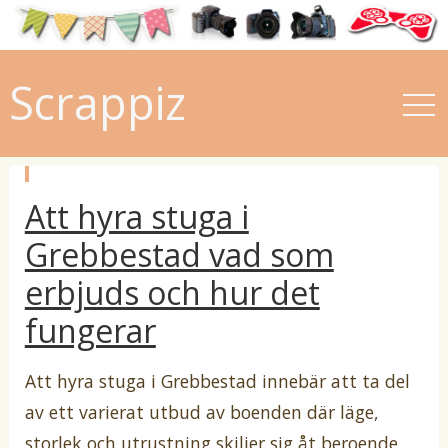
Scrappiz
p
Att hyra stuga i
u
b
l
Grebbestad vad som
i
c
erbjuds och hur det
e
r
fungerar
a
t
i
Att hyra stuga i Grebbestad innebär att ta del
av ett varierat utbud av boenden där läge,
storlek och utrustning skiljer sig åt beroende