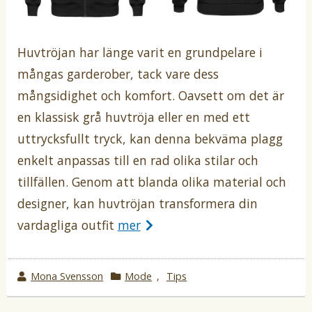
Huvtröjan har länge varit en grundpelare i
mångas garderober, tack vare dess
mångsidighet och komfort. Oavsett om det är
en klassisk grå huvtröja eller en med ett
uttrycksfullt tryck, kan denna bekväma plagg
enkelt anpassas till en rad olika stilar och
tillfällen. Genom att blanda olika material och
designer, kan huvtröjan transformera din
vardagliga outfit
mer
w
Mona Svensson
k
Mode
,
Tips
r
a
o
t