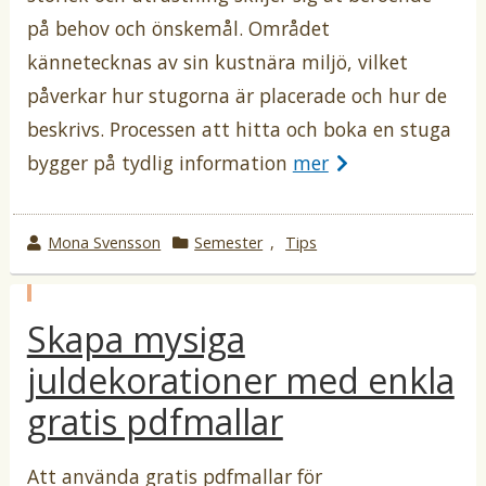
på behov och önskemål. Området
kännetecknas av sin kustnära miljö, vilket
påverkar hur stugorna är placerade och hur de
beskrivs. Processen att hitta och boka en stuga
bygger på tydlig information
mer
w
Mona Svensson
k
Semester
,
Tips
r
a
o
t
p
t
e
Skapa mysiga
u
b
e
g
l
juldekorationer med enkla
b
o
i
c
y
r
gratis pdfmallar
e
i
r
a
i
Att använda gratis pdfmallar för
t