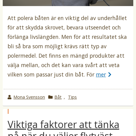
Att polera båten är en viktig del av underhållet
för att skydda skrovet, bevara utseendet och
förlänga livslängden. Men för att resultatet ska
bli så bra som möjligt krävs rätt typ av
polermedel. Det finns en mängd produkter att
välja mellan, och det kan vara svårt att veta
vilken som passar just din båt. För
mer
w
Mona Svensson
k
Båt
,
Tips
r
a
o
t
p
t
e
Viktiga faktorer att tänka
u
b
e
g
l
på när du väljer flytväst
b
o