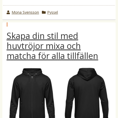
w
Mona Svensson
k
Pyssel
r
a
o
t
p
t
e
Skapa din stil med
u
b
e
g
l
huvtröjor mixa och
b
o
i
c
y
r
matcha för alla tillfällen
e
i
r
a
i
t
i