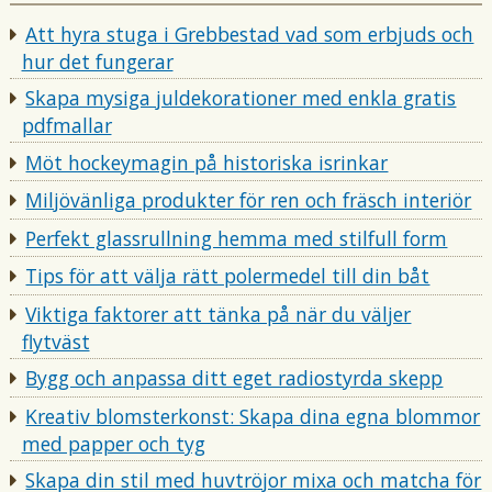
i
t
Att hyra stuga i Grebbestad vad som erbjuds och
i
hur det fungerar
Skapa mysiga juldekorationer med enkla gratis
pdfmallar
Möt hockeymagin på historiska isrinkar
Miljövänliga produkter för ren och fräsch interiör
Perfekt glassrullning hemma med stilfull form
Tips för att välja rätt polermedel till din båt
Viktiga faktorer att tänka på när du väljer
flytväst
Bygg och anpassa ditt eget radiostyrda skepp
Kreativ blomsterkonst: Skapa dina egna blommor
med papper och tyg
Skapa din stil med huvtröjor mixa och matcha för