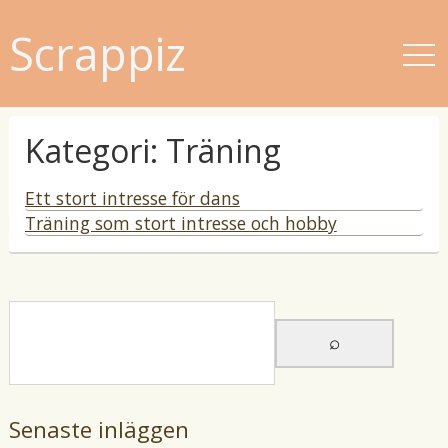
Scrappiz
Kategori: Träning
Ett stort intresse för dans
p
Träning som stort intresse och hobby
u
p
b
u
l
b
i
l
c
i
e
c
r
e
a
r
Senaste inläggen
t
a